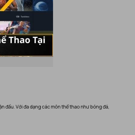
rận đấu. Với đa dạng các môn thể thao như bóng đá,