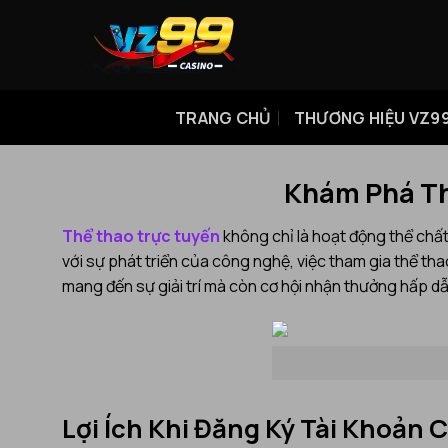
Skip
to
content
TRANG CHỦ
THƯƠNG HIỆU VZ9
Khám Phá Th
Thể thao trực tuyến
không chỉ là hoạt động thể chất
với sự phát triển của công nghệ, việc tham gia thể th
mang đến sự giải trí mà còn cơ hội nhận thưởng hấp dẫ
Lợi Ích Khi Đăng Ký Tài Khoản 