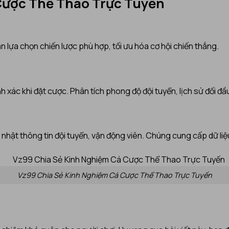
Cược Thể Thao Trực Tuyến
 lựa chọn chiến lược phù hợp, tối ưu hóa cơ hội chiến thắng.
 xác khi đặt cược. Phân tích phong độ đội tuyển, lịch sử đối đầu
 nhật thông tin đội tuyển, vận động viên. Chúng cung cấp dữ liệu
Vz99 Chia Sẻ Kinh Nghiệm Cá Cược Thể Thao Trực Tuyến