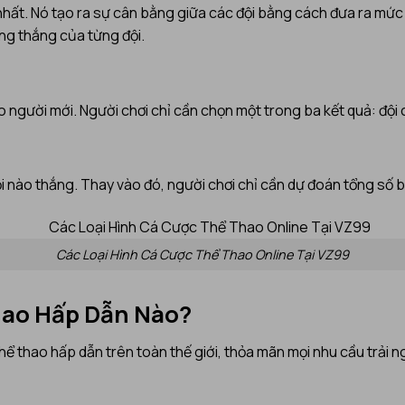
 nhất. Nó tạo ra sự cân bằng giữa các đội bằng cách đưa ra mức
ăng thắng của từng đội.
o người mới. Người chơi chỉ cần chọn một trong ba kết quả: đội 
 nào thắng. Thay vào đó, người chơi chỉ cần dự đoán tổng số bà
Các Loại Hình Cá Cược Thể Thao Online Tại VZ99
hao Hấp Dẫn Nào?
hể thao hấp dẫn trên toàn thế giới, thỏa mãn mọi nhu cầu trải n