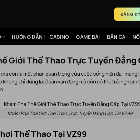
ĐĂNG K
9
HƯỚNG DẪN
CASINO
GAME BÀI
BẮN CÁ
NỔ
ế Giới Thể Thao Trực Tuyến Đẳng 
 mà còn là một phần quan trọng của cuộc sống hiện đại, mang lạ
ao không chỉ dừng lại ở sân vận động mà còn có thể trải nghiệm 
n.
Khám Phá Thế Giới Thể Thao Trực Tuyến Đẳng Cấp Tại VZ99
Chơi Thể Thao Tại VZ99