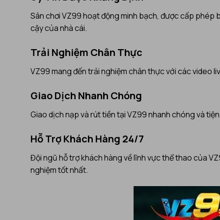
Sân chơi VZ99 hoạt động minh bạch, được cấp phép bởi
cậy của nhà cái.
Trải Nghiệm Chân Thực
VZ99 mang đến trải nghiệm chân thực với các video liv
Giao Dịch Nhanh Chóng
Giao dịch nạp và rút tiền tại VZ99 nhanh chóng và tiện
Hỗ Trợ Khách Hàng 24/7
Đội ngũ hỗ trợ khách hàng về lĩnh vực thể thao của VZ
nghiệm tốt nhất.