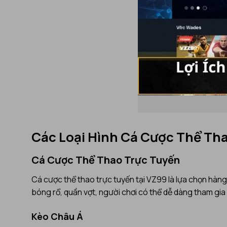
Các Loại Hình Cá Cược Thể Tha
Cá Cược Thể Thao Trực Tuyến
Cá cược thể thao trực tuyến tại VZ99 là lựa chọn hàn
bóng rổ, quần vợt, người chơi có thể dễ dàng tham gia
Kèo Châu Á