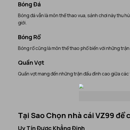
Bóng Đá
Bóng đá vẫn là môn thể thao vua, sảnh chơi này thu hú
giới.
Bóng Rổ
Bóng rổ cũng là môn thể thao phổ biến với những trận
Quần Vợt
Quần vợt mang đến những trận đấu đỉnh cao giữa các t
Tại Sao Chọn nhà cái VZ99 để c
Uy Tín Được Khẳng Định