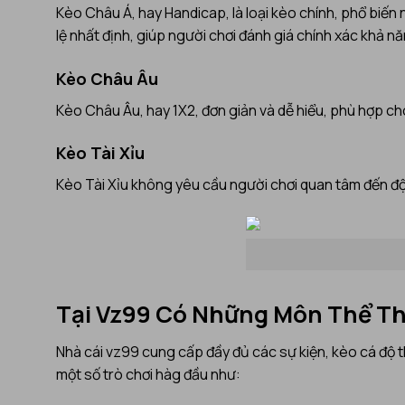
Kèo Châu Á, hay Handicap, là loại kèo chính, phổ biến
lệ nhất định, giúp người chơi đánh giá chính xác khả n
Kèo Châu Âu
Kèo Châu Âu, hay 1X2, đơn giản và dễ hiểu, phù hợp ch
Kèo Tài Xỉu
Kèo Tài Xỉu không yêu cầu người chơi quan tâm đến đội
Tại Vz99 Có Những Môn Thể T
Nhà cái vz99 cung cấp đầy đủ các sự kiện, kèo cá độ t
một số trò chơi hàg đầu như: